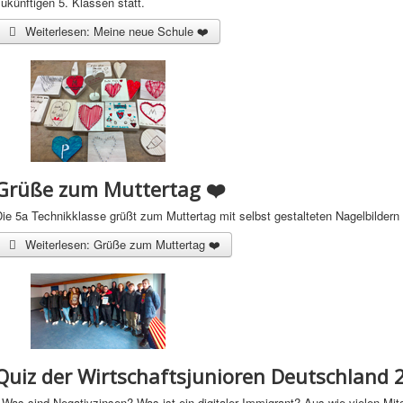
ukünftigen 5. Klassen statt.
Weiterlesen: Meine neue Schule ❤️
Grüße zum Muttertag ❤️
ie 5a Technikklasse grüßt zum Muttertag mit selbst gestalteten Nagelbildern
Weiterlesen: Grüße zum Muttertag ❤️
Quiz der Wirtschaftsjunioren Deutschland 
Was sind Negativzinsen? Was ist ein digitaler Immigrant? Aus wie vielen Mit