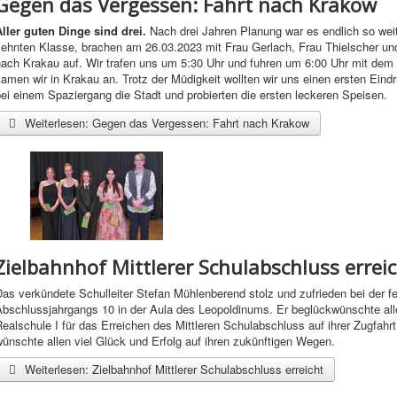
Gegen das Vergessen: Fahrt nach Krakow
Aller guten Dinge sind drei.
Nach drei Jahren Planung war es endlich so wei
zehnten Klasse, brachen am 26.03.2023 mit Frau Gerlach, Frau Thielscher und
nach Krakau auf. Wir trafen uns um 5:30 Uhr und fuhren um 6:00 Uhr mit dem
kamen wir in Krakau an. Trotz der Müdigkeit wollten wir uns einen ersten Ei
ei einem Spaziergang die Stadt und probierten die ersten leckeren Speisen.
Weiterlesen: Gegen das Vergessen: Fahrt nach Krakow
Zielbahnhof Mittlerer Schulabschluss errei
as verkündete Schulleiter Stefan Mühlenberend stolz und zufrieden bei der f
Abschlussjahrgangs 10 in der Aula des Leopoldinums. Er beglückwünschte all
ealschule I für das Erreichen des Mittleren Schulabschluss auf ihrer Zugfah
ünschte allen viel Glück und Erfolg auf ihren zukünftigen Wegen.
Weiterlesen: Zielbahnhof Mittlerer Schulabschluss erreicht