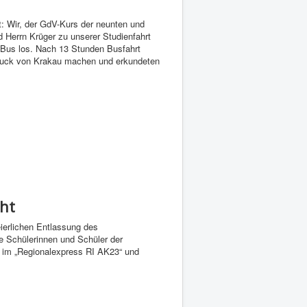
t: Wir, der GdV-Kurs der neunten und
 Herrn Krüger zu unserer Studienfahrt
 Bus los. Nach 13 Stunden Busfahrt
ndruck von Krakau machen und erkundeten
cht
eierlichen Entlassung des
e Schülerinnen und Schüler der
rt im „Regionalexpress RI AK23“ und