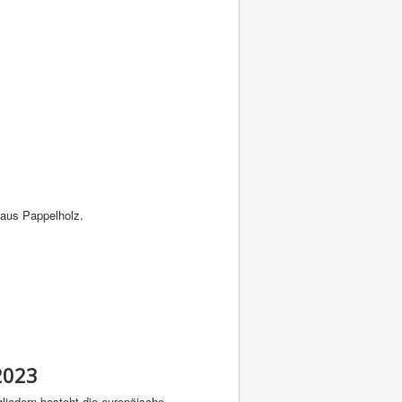
 aus Pappelholz.
2023
gliedern besteht die europäische