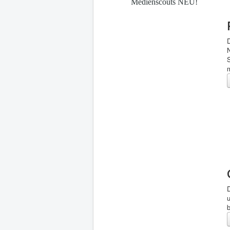
Medienscouts NEU!
S
D
b