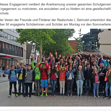
Dieses Engagement verdient die Anerkennung unserer gesamten Schulgemei
ngagement zu motivieren, sie anzuleiten und zu fördern ist eine gesellschaft
Schule.
er Verein der Freunde und Förderer der Realschule I, Detmold unterstützt di
über 50 engagierte Schülerinnen und Schüler am Montag vor den Sommerferie