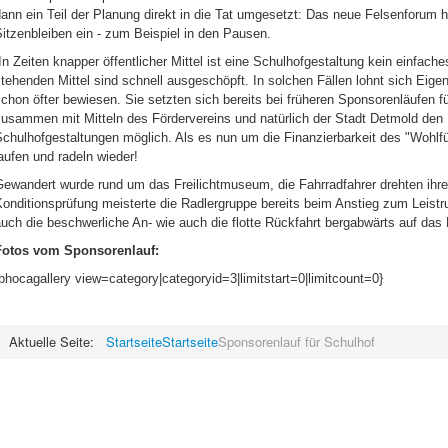
ann ein Teil der Planung direkt in die Tat umgesetzt: Das neue Felsenforum 
itzenbleiben
ein - zum Beispiel in den Pausen.
In Zeiten knapper öffentlicher Mittel ist eine Schulhofgestaltung kein einfac
tehenden Mittel sind schnell ausgeschöpft. In solchen Fällen lohnt sich Eigen
chon öfter bewiesen. Sie setzten sich bereits bei früheren Sponsorenläufen f
usammen mit Mitteln des Fördervereins und natürlich der Stadt Detmold den 
chulhofgestaltungen möglich. Als es nun um die Finanzierbarkeit des "Wohlfüh
aufen und radeln wieder!
Gewandert wurde rund um das Freilichtmuseum, die Fahrradfahrer drehten ih
Konditionsprüfung meisterte die Radlergruppe bereits beim Anstieg zum
Leistr
uch die beschwerliche An- wie auch die flotte Rückfahrt bergabwärts auf das
Fotos vom Sponsorenlauf:
phocagallery view=category|categoryid=3|limitstart=0|limitcount=0}
Aktuelle Seite:
Startseite
Startseite
Sponsorenlauf für Schulhof