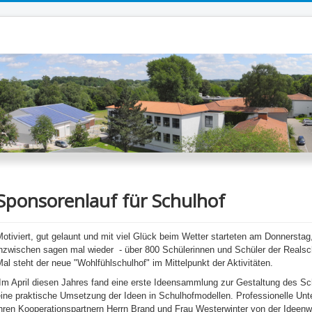
Sponsorenlauf für Schulhof
Motiviert, gut gelaunt und mit viel Glück beim Wetter starteten am Donnerst
inzwischen sagen mal wieder
- über 800 Schülerinnen und Schüler der Reals
al steht der neue "Wohlfühlschulhof" im Mittelpunkt der Aktivitäten.
Im April
diesen
Jahres fand eine erste Ideensammlung zur Gestaltung des Sch
ine praktische Umsetzung der Ideen in Schulhofmodellen. Professionelle Unte
hren Kooperationspartnern Herrn Brand und Frau Westerwinter von der Ideenw