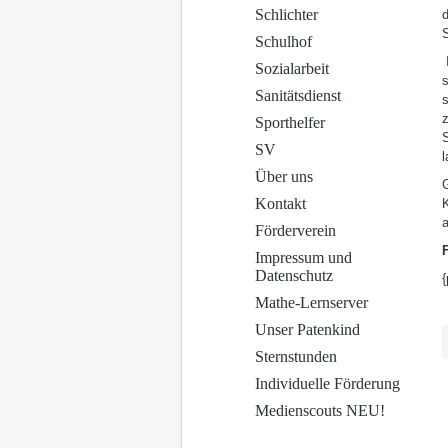
Schlichter
d
S
Schulhof
Sozialarbeit
s
Sanitätsdienst
s
z
Sporthelfer
S
SV
l
Über uns
Kontakt
a
Förderverein
Impressum und
Datenschutz
{
Mathe-Lernserver
Unser Patenkind
Sternstunden
Individuelle Förderung
Medienscouts NEU!