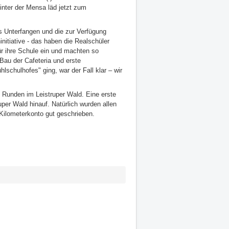
hinter der Mensa
läd
jetzt zum
hes Unterfangen und die zur Verfügung
initiative - das haben die Realschüler
ür ihre Schule ein und machten so
Bau der Cafeteria und erste
lschulhofes" ging, war der Fall klar – wir
re Runden im
Leistruper
Wald. Eine erste
uper
Wald hinauf. Natürlich wurden allen
 Kilometerkonto gut geschrieben.