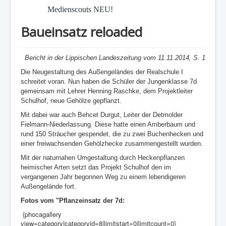
Medienscouts NEU!
Baueinsatz reloaded
Bericht in der
Lippischen
Landeszeitung vom 11.11.2014, S. 1
Die Neugestaltung des Außengeländes der Realschule I
schreitet voran. Nun haben die Schüler der Jungenklasse 7d
gemeinsam mit Lehrer Henning
Raschke
, dem Projektleiter
Schulhof, neue Gehölze gepflanzt.
Mit dabei war auch
Behcet
Durgut
, Leiter der Detmolder
Fielmann-Niederlassung. Diese hatte einen Amberbaum und
rund 150 Sträucher gespendet, die zu zwei Buchenhecken und
einer
freiwachsenden
Gehölzhecke zusammengestellt wurden.
Mit der naturnahen Umgestaltung durch Heckenpflanzen
heimischer Arten setzt das Projekt Schulhof den im
vergangenen Jahr begonnen Weg zu einem lebendigeren
Außengelände fort.
Fotos vom "Pflanzeinsatz der 7d:
{phocagallery
view=category|categoryid=8|limitstart=0|limitcount=0}