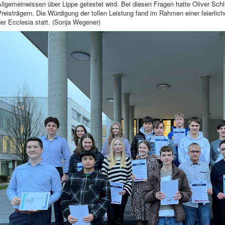
llgemeinwissen über Lippe getestet wird. Bei diesen Fragen hatte Oliver Sch
reisträgern. Die Würdigung der tollen Leistung fand im Rahmen einer feierlic
er Ecclesia statt. (Sonja Wegener)