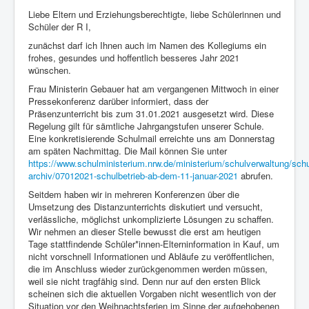
Liebe Eltern und Erziehungsberechtigte, liebe Schülerinnen und
Schüler der R I,
zunächst darf ich Ihnen auch im Namen des Kollegiums ein
frohes, gesundes und hoffentlich besseres Jahr 2021
wünschen.
Frau Ministerin Gebauer hat am vergangenen Mittwoch in einer
Pressekonferenz darüber informiert, dass der
Präsenzunterricht bis zum 31.01.2021 ausgesetzt wird. Diese
Regelung gilt für sämtliche Jahrgangstufen unserer Schule.
Eine konkretisierende Schulmail erreichte uns am Donnerstag
am späten Nachmittag. Die Mail können Sie unter
https://www.schulministerium.nrw.de/ministerium/schulverwaltung/schu
archiv/07012021-schulbetrieb-ab-dem-11-januar-2021
abrufen.
Seitdem haben wir in mehreren Konferenzen über die
Umsetzung des Distanzunterrichts diskutiert und versucht,
verlässliche, möglichst unkomplizierte Lösungen zu schaffen.
Wir nehmen an dieser Stelle bewusst die erst am heutigen
Tage stattfindende Schüler*innen-Elterninformation in Kauf, um
nicht vorschnell Informationen und Abläufe zu veröffentlichen,
die im Anschluss wieder zurückgenommen werden müssen,
weil sie nicht tragfähig sind. Denn nur auf den ersten Blick
scheinen sich die aktuellen Vorgaben nicht wesentlich von der
Situation vor den Weihnachtsferien im Sinne der aufgehobenen