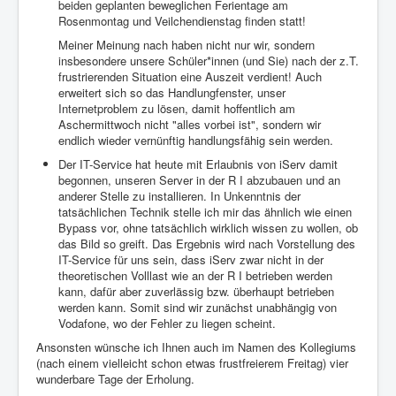
beiden geplanten beweglichen Ferientage am
Rosenmontag und Veilchendienstag finden statt!
Meiner Meinung nach haben nicht nur wir, sondern
insbesondere unsere Schüler*innen (und Sie) nach der ​z.T.
frustrierenden Situation eine Auszeit verdient! Auch
erweitert sich so das Handlungfenster, unser
Internetproblem zu lösen, damit hoffentlich am
Aschermittwoch nicht "alles vorbei ist", sondern wir
endlich wieder vernünftig handlungsfähig sein werden.
Der IT-Service hat heute mit Erlaubnis von iServ damit
begonnen, unseren Server in der R I abzubauen und an
anderer Stelle zu installieren. In Unkenntnis der
tatsächlichen Technik stelle ich mir das ähnlich wie einen
Bypass vor, ohne tatsächlich wirklich wissen zu wollen, ob
das Bild so greift. Das Ergebnis wird nach Vorstellung des
IT-Service für uns sein, dass iServ zwar nicht in der
theoretischen Volllast wie an der R I betrieben werden
kann, dafür aber zuverlässig bzw. überhaupt betrieben
werden kann. Somit sind wir zunächst unabhängig von
Vodafone, wo der Fehler zu liegen scheint.
Ansonsten wünsche ich Ihnen auch im Namen des Kollegiums
(nach einem vielleicht schon etwas frustfreierem Freitag) vier
wunderbare Tage der Erholung.