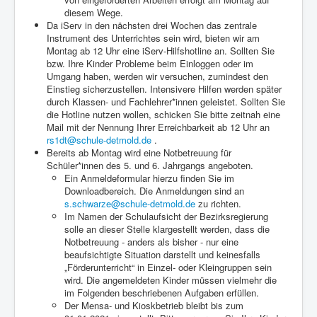
diesem Wege.
Da iServ in den nächsten drei Wochen das zentrale
Instrument des Unterrichtes sein wird, bieten wir am
Montag ab 12 Uhr eine iServ-Hilfshotline an. Sollten Sie
bzw. Ihre Kinder Probleme beim Einloggen oder im
Umgang haben, werden wir versuchen, zumindest den
Einstieg sicherzustellen. Intensivere Hilfen werden später
durch Klassen- und Fachlehrer*innen geleistet. Sollten Sie
die Hotline nutzen wollen, schicken Sie bitte zeitnah eine
Mail mit der Nennung Ihrer Erreichbarkeit ab 12 Uhr an
rs1dt@schule-detmold.de
.
Bereits ab Montag wird eine Notbetreuung für
Schüler*innen des 5. und 6. Jahrgangs angeboten.
Ein Anmeldeformular hierzu finden Sie im
Downloadbereich. Die Anmeldungen sind an
s.schwarze@schule-detmold.de
zu richten.
Im Namen der Schulaufsicht der Bezirksregierung
solle an dieser Stelle klargestellt werden, dass die
Notbetreuung - anders als bisher - nur eine
beaufsichtigte Situation darstellt und keinesfalls
„Förderunterricht“ in Einzel- oder Kleingruppen sein
wird. Die angemeldeten Kinder müssen vielmehr die
im Folgenden beschriebenen Aufgaben erfüllen.
Der Mensa- und Kioskbetrieb bleibt bis zum