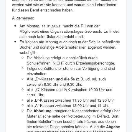
werden wird wie wir sie kennen, und warum sich Lehrer*innen
für diesen Beruf entschieden haben.
Allgemeines:
Am Montag, 11.01.2021, macht die R I von der
Möglichkeit eines Organisationstages Gebrauch. Es findet
also noch kein Distanzunterricht statt.
Es können am Montag auch noch in der Schule befindliche
Bücher und sonstige Arbeitsmaterialien abgeholt werden,
wobei gilt:
Die Abholung erfolgt ausschließlich durch
Schüler*innen, NICHT durch Erziehungsberechtigte.
Folgende Zeitfenster stehen zur Verfügung und sind
einzuhalten:
Alle „D“-Klassen
und die 5e
(z.B. 8d, 9d, 10d)
zwischen 8:30 Uhr und 9:30 Uhr,
alle
„C“-Klassen und IVK zwischen 10:00 Uhr und
11:00 Uhr,
alle „B“-Klassen zwischen 11:30 Uhr und 12:30 Uhr,
alle „A“-Klassen zwischen 13:00 Uhr und 14 Uhr.
Die
Abholung
korrigierter Klassenarbeiten erfolgt über
Materialtische nahe der Notbetreuung im D-Trakt. Dort
finden Schüler*innen beschriftete Fächer, aus denen
sie relevante Dinge abholen können. Auch die
Abgabe
von eingeforderten Arbeiten erfolgt am Montag auf