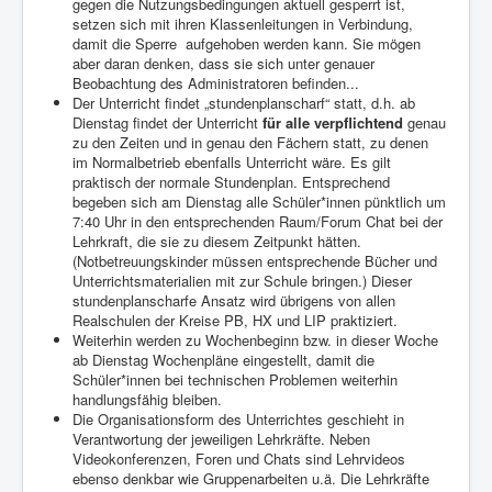
gegen die Nutzungsbedingungen aktuell gesperrt ist,
setzen sich mit ihren Klassenleitungen in Verbindung,
damit die Sperre
aufgehoben werden kann. Sie mögen
aber daran denken, dass sie sich unter genauer
Beobachtung des Administratoren befinden...
Der Unterricht findet „stundenplanscharf“ statt, d.h. ab
Dienstag findet der Unterricht
für alle verpflichtend
genau
zu den Zeiten und in genau den Fächern statt, zu denen
im Normalbetrieb ebenfalls Unterricht wäre. Es gilt
praktisch der normale Stundenplan. Entsprechend
begeben sich am Dienstag alle Schüler*innen pünktlich um
7:40 Uhr in den entsprechenden Raum/Forum Chat bei der
Lehrkraft, die sie zu diesem Zeitpunkt hätten.
(Notbetreuungskinder müssen entsprechende Bücher und
Unterrichtsmaterialien mit zur Schule bringen.) Dieser
stundenplanscharfe Ansatz wird übrigens von allen
Realschulen der Kreise PB, HX und LIP praktiziert.
Weiterhin werden zu Wochenbeginn bzw. in dieser Woche
ab Dienstag Wochenpläne eingestellt, damit die
Schüler*innen bei technischen Problemen weiterhin
handlungsfähig bleiben.
Die Organisationsform des Unterrichtes geschieht in
Verantwortung der jeweiligen Lehrkräfte. Neben
Videokonferenzen, Foren und Chats sind Lehrvideos
ebenso denkbar wie Gruppenarbeiten u.ä. Die Lehrkräfte