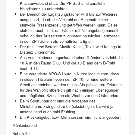
Klassenverband statt. Die PP-SuS sind parallel in
Halbdistanz zu unterrichten.
Der Bereich der Ergänzungsfächer wird bis auf Weiteres
ausgesetzt, da ob der Vielzahl der Angebote keine
sinnvolle Präsenzregelung getroffen werden kann. Da es
sich hier auch nicht um Fächer mit Notengebung handelt,
sehe ich das Aussetzen zugunsten häuslicher Lernzeiten
in den ZP-Fächern als verhältnismäßig an.
Der musische Bereich Musik, Kunst, Textil wird freitags in
Distanz unterrichtet.
Aus verschiedenen organisatorischen Gründen verzieht die
10 A in den Raum C 03. Und die 10 B aus dem D-Trakt
nach B 11.
Eine veränderte APO-S I wird in Kürze legitimieren, dass
in diesem Halbjahr neben den ZP 10 nur eine weitere
Arbeit geschrieben werden muss. Als geblockten Zeitraum
für den Wahlpflichtbereich gilt nach einigen Überlegungen
und möglichen Szenarien die Woche vor den Osterferien.
Beim Sportunterricht sind die Vorgaben des
Ministeriums zwingend zu berücksichtigen. Es wird ja
anscheinend auch bald Frühling.
Ein Kioskangebot bzw. Mensaessen wird nicht angeboten.
Mühlenberend
Schulleiter