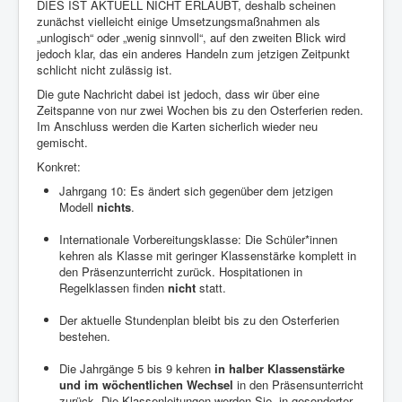
DIES IST AKTUELL NICHT ERLAUBT, deshalb scheinen
zunächst vielleicht einige Umsetzungsmaßnahmen als
„unlogisch“ oder „wenig sinnvoll“, auf den zweiten Blick wird
jedoch klar, das ein anderes Handeln zum jetzigen Zeitpunkt
schlicht nicht zulässig ist.
Die gute Nachricht dabei ist jedoch, dass wir über eine
Zeitspanne von nur zwei Wochen bis zu den Osterferien reden.
Im Anschluss werden die Karten sicherlich wieder neu
gemischt.
Konkret:
Jahrgang 10: Es ändert sich gegenüber dem jetzigen
Modell
nichts
.
Internationale Vorbereitungsklasse: Die Schüler*innen
kehren als Klasse mit geringer Klassenstärke komplett in
den Präsenzunterricht zurück. Hospitationen in
Regelklassen finden
nicht
statt.
Der aktuelle Stundenplan bleibt bis zu den Osterferien
bestehen.
Die Jahrgänge 5 bis 9 kehren
in halber Klassenstärke
und im wöchentlichen Wechsel
in den Präsensunterricht
zurück. Die Klassenleitungen werden Sie
in gesonderter