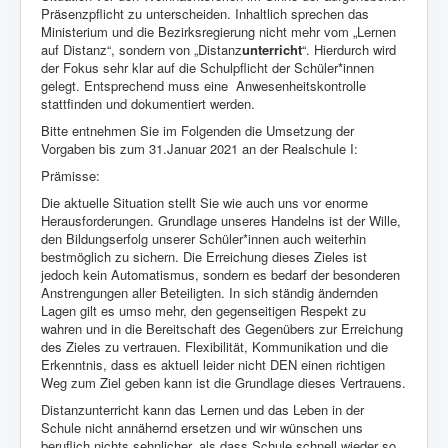
Präsenzpflicht zu unterscheiden. Inhaltlich sprechen das
Ministerium und die Bezirksregierung nicht mehr vom „Lernen
auf Distanz“, sondern von „Distanz
unterricht
“. Hierdurch wird
der Fokus sehr klar auf die Schulpflicht der Schüler*innen
gelegt. Entsprechend muss eine
Anwesenheitskontrolle
stattfinden und dokumentiert werden.
Bitte entnehmen Sie im Folgenden die Umsetzung der
Vorgaben bis zum 31.Januar 2021 an der Realschule I:
Prämisse:
Die aktuelle Situation stellt Sie wie auch uns vor enorme
Herausforderungen. Grundlage unseres Handelns ist der Wille,
den Bildungserfolg unserer Schüler*innen auch weiterhin
bestmöglich zu sichern. Die Erreichung dieses Zieles ist
jedoch kein Automatismus, sondern es bedarf der besonderen
Anstrengungen aller Beteiligten. In sich ständig ändernden
Lagen gilt es umso mehr, den gegenseitigen Respekt zu
wahren und in die Bereitschaft des Gegenübers zur Erreichung
des Zieles zu vertrauen. Flexibilität, Kommunikation und die
Erkenntnis, dass es aktuell leider nicht DEN einen richtigen
Weg zum Ziel geben kann ist die Grundlage dieses Vertrauens.
Distanzunterricht kann das Lernen und das Leben in der
Schule nicht annähernd ersetzen und wir wünschen uns
beruflich nichts sehnlicher, als dass Schule schnell wieder so