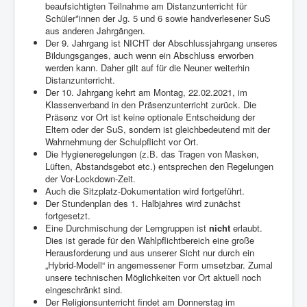
beaufsichtigten Teilnahme am Distanzunterricht für
Schüler*innen der Jg. 5 und 6 sowie handverlesener SuS
aus anderen Jahrgängen.
Der 9. Jahrgang ist NICHT der Abschlussjahrgang unseres
Bildungsganges, auch wenn ein Abschluss erworben
werden kann. Daher gilt auf für die Neuner weiterhin
Distanzunterricht.
Der 10. Jahrgang kehrt am Montag, 22.02.2021, im
Klassenverband in den Präsenzunterricht zurück. Die
Präsenz vor Ort ist keine optionale Entscheidung der
Eltern oder der SuS, sondern ist gleichbedeutend mit der
Wahrnehmung der Schulpflicht vor Ort.
Die Hygieneregelungen (z.B. das Tragen von Masken,
Lüften, Abstandsgebot etc.) entsprechen den Regelungen
der Vor-Lockdown-Zeit.
Auch die Sitzplatz-Dokumentation wird fortgeführt.
Der Stundenplan des 1. Halbjahres wird zunächst
fortgesetzt.
Eine Durchmischung der Lerngruppen ist
nicht
erlaubt.
Dies ist gerade für den Wahlpflichtbereich eine große
Herausforderung und aus unserer Sicht nur durch ein
„Hybrid-Modell“ in angemessener Form umsetzbar. Zumal
unsere technischen Möglichkeiten vor Ort aktuell noch
eingeschränkt sind.
Der Religionsunterricht findet am Donnerstag im