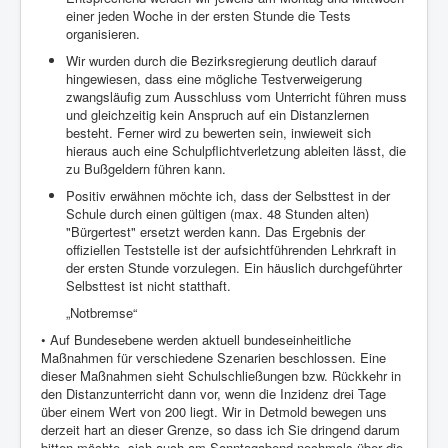
einer jeden Woche in der ersten Stunde die Tests
organisieren.
Wir wurden durch die Bezirksregierung deutlich darauf
hingewiesen, dass eine mögliche Testverweigerung
zwangsläufig zum Ausschluss vom Unterricht führen muss
und gleichzeitig kein Anspruch auf ein Distanzlernen
besteht. Ferner wird zu bewerten sein, inwieweit sich
hieraus auch eine Schulpflichtverletzung ableiten lässt, die
zu Bußgeldern führen kann.
Positiv erwähnen möchte ich, dass der Selbsttest in der
Schule durch einen gültigen (max. 48 Stunden alten)
"Bürgertest" ersetzt werden kann. Das Ergebnis der
offiziellen Teststelle ist der aufsichtführenden Lehrkraft in
der ersten Stunde vorzulegen. Ein häuslich durchgeführter
Selbsttest ist nicht statthaft.
„Notbremse“
• Auf Bundesebene werden aktuell bundeseinheitliche
Maßnahmen für verschiedene Szenarien beschlossen. Eine
dieser Maßnahmen sieht Schulschließungen bzw. Rückkehr in
den Distanzunterricht dann vor, wenn die Inzidenz drei Tage
über einem Wert von 200 liegt. Wir in Detmold bewegen uns
derzeit hart an dieser Grenze, so dass ich Sie dringend darum
bitten möchte, sich auch am Sonntagabend nochmals über die