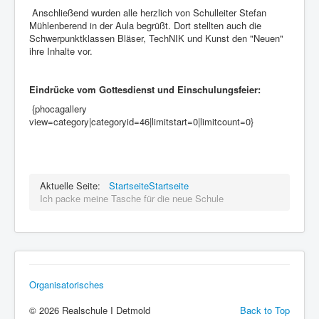
Anschließend wurden alle herzlich von Schulleiter Stefan
Mühlenberend in der Aula begrüßt. Dort stellten auch die
Schwerpunktklassen Bläser, TechNIK und Kunst den "Neuen"
ihre Inhalte vor.
Eindrücke vom Gottesdienst und Einschulungsfeier:
{phocagallery
view=category|categoryid=46|limitstart=0|limitcount=0}
Aktuelle Seite:
Startseite
Startseite
Ich packe meine Tasche für die neue Schule
Organisatorisches
© 2026 Realschule I Detmold
Back to Top