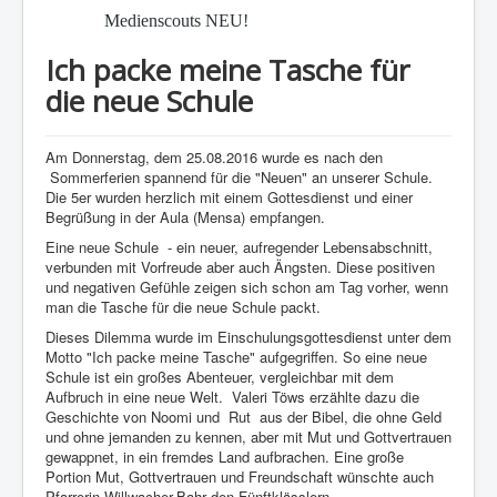
Medienscouts NEU!
Ich packe meine Tasche für
die neue Schule
Am Donnerstag, dem 25.08.2016 wurde es nach den
Sommerferien spannend für die "Neuen" an unserer Schule.
Die 5er wurden herzlich mit einem Gottesdienst und einer
Begrüßung in der Aula (Mensa) empfangen.
Eine neue Schule - ein neuer, aufregender Lebensabschnitt,
verbunden mit Vorfreude aber auch Ängsten. Diese positiven
und negativen Gefühle zeigen sich schon am Tag vorher, wenn
man die Tasche für die neue Schule packt.
Dieses Dilemma wurde im Einschulungsgottesdienst unter dem
Motto "Ich packe meine Tasche" aufgegriffen. So eine neue
Schule ist ein großes Abenteuer, vergleichbar mit dem
Aufbruch in eine neue Welt. Valeri Töws erzählte dazu die
Geschichte von Noomi und Rut aus der Bibel, die ohne Geld
und ohne jemanden zu kennen, aber mit Mut und Gottvertrauen
gewappnet, in ein fremdes Land aufbrachen. Eine große
Portion Mut, Gottvertrauen und Freundschaft wünschte auch
Pfarrerin Willwacher-Bahr den Fünftklässlern.