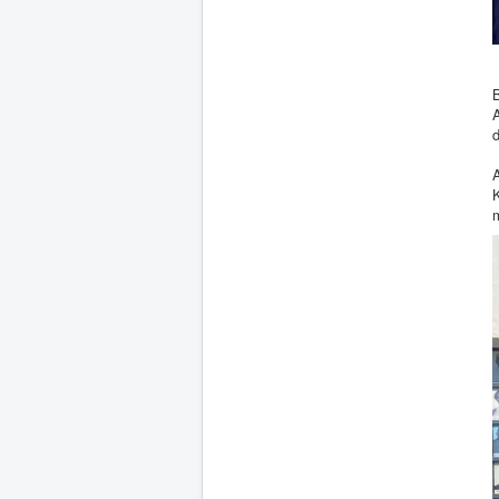
B
d
A
K