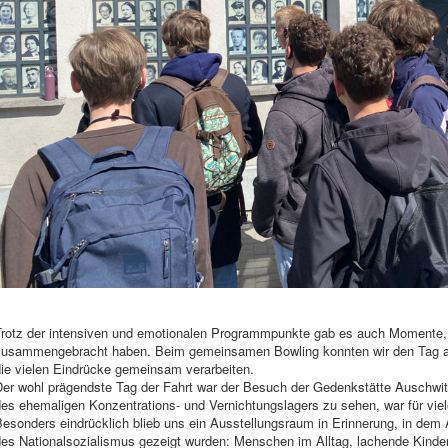
Trotz der intensiven und emotionalen Programmpunkte gab es auch Momente, 
zusammengebracht haben. Beim gemeinsamen Bowling konnten wir den Tag au
die vielen Eindrücke gemeinsam verarbeiten.
Der wohl prägendste Tag der Fahrt war der Besuch der Gedenkstätte Auschwi
es ehemaligen Konzentrations- und Vernichtungslagers zu sehen, war für vie
esonders eindrücklich blieb uns ein Ausstellungsraum in Erinnerung, in dem 
des Nationalsozialismus gezeigt wurden: Menschen im Alltag, lachende Kinde