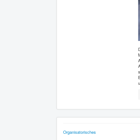
D
A
s
E
Organisatorisches